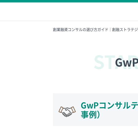
創業融資コンサルの選び方ガイド｜創融ストラテジ
Gw
GwPコンサル
事例）