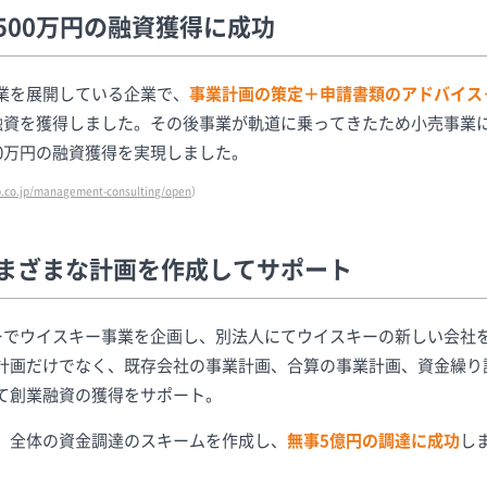
500万円の融資獲得に成功
業を展開している企業で、
事業計画の策定＋申請書類のアドバイス
の融資を獲得しました。その後事業が軌道に乗ってきたため小売事業
0万円の融資獲得を実現しました。
p.co.jp/management-consulting/open
）
まざまな計画を作成してサポート
カーでウイスキー事業を企画し、別法人にてウイスキーの新しい会社
計画だけでなく、既存会社の事業計画、合算の事業計画、資金繰り
て創業融資の獲得をサポート。
、全体の資金調達のスキームを作成し、
無事5億円の調達に成功
し