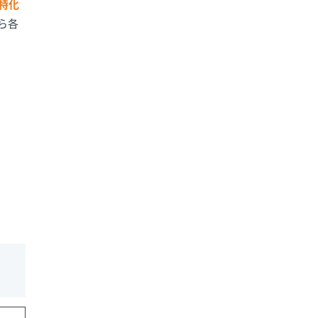
特化
ら各