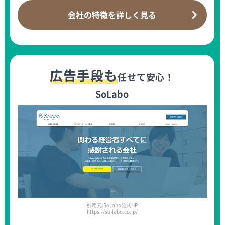
会社の特徴を
詳しく見る
広告手段も
任せて安心！
SoLabo
引用元:SoLabo公式HP
https://so-labo.co.jp/