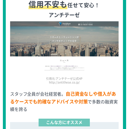
信用不安も
任せて安心！
アンチテーゼ
引用元:アンチテーゼ公式HP
http://antithese.co.jp/
自己資金なしや借入があ
スタッフ全員が会社経営者。
るケースでも的確なアドバイスや対策
で多数の融資実
績を誇る
こんな方にオススメ