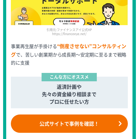
引用元:ファイナンスアイ公式HP
https://financeeye.net/
“倒産させない”コンサルティン
事業再生屋が手掛ける
グ
で、苦しい創業期から成長期～安定期に至るまで戦略
的に支援
こんな方にオススメ
返済計画や
先々の資金繰り相談まで
プロに任せたい方
公式サイトで
事例を確認！