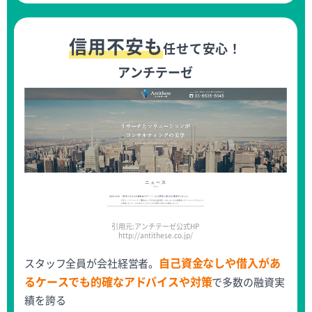
信用不安も
任せて安心！
アンチテーゼ
引用元:アンチテーゼ公式HP
http://antithese.co.jp/
自己資金なしや借入があ
スタッフ全員が会社経営者。
るケースでも的確なアドバイスや対策
で多数の融資実
績を誇る