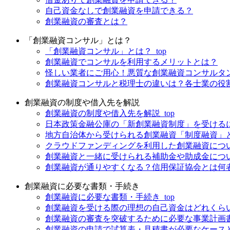
自己資金なしで創業融資を申請できる？
創業融資の審査とは？
「創業融資コンサル」とは？
「創業融資コンサル」とは？_top
創業融資でコンサルを利用するメリットとは？
怪しい業者にご用心！悪質な創業融資コンサルタ
創業融資コンサルと税理士の違いは？各士業の役
創業融資の制度や借入先を解説
創業融資の制度や借入先を解説_top
日本政策金融公庫の「新創業融資制度」を受ける
地方自治体から受けられる創業融資「制度融資」
クラウドファンディングを利用した創業融資につ
創業融資と一緒に受けられる補助金や助成金につ
創業融資が通りやすくなる？信用保証協会とは何
創業融資に必要な書類・手続き
創業融資に必要な書類・手続き_top
創業融資を受ける際の理想の自己資金はどれくら
創業融資の審査を突破するために必要な事業計画
創業融資の申請で試算表・見積書が必要なケース