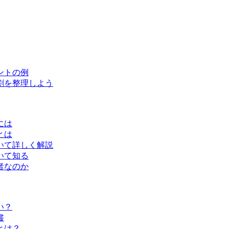
ントの例
割を整理しよう
には
とは
いて詳しく解説
いて知る
者なのか
い？
書
とは？