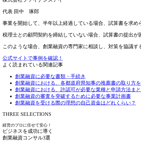
代表 田中 琢郎
事業を開始して、半年以上経過している場合、試算書を求め
税理士との顧問契約を締結していない場合、試算書の提出が
このような場合、創業融資の専門家に相談し、対策を協議す
公式サイトで事例を確認！
よく読まれている関連記事
創業融資に必要な書類・手続き
創業融資における、各都道府県知事の推薦書の取り方を
創業融資における、許認可が必要な業種と申請方法まと
創業融資の審査を突破するために必要な事業計画書
創業融資を受ける際の理想の自己資金はどれくらい？
THREE SELECTIONS
経営のプロに任せて安心！
ビジネスを成功に導く
創業融資コンサル3選