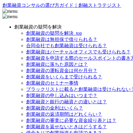
創業融資コンサルの選び方ガイド｜創融ストラテジスト
創業融資の疑問を解決
創業融資の疑問を解決_top
創業融資は無担保で借りられる？
合同会社でも創業融資は受けられる？
創業融資はバーチャルオフィスでも受けられる？
創業融資を申請する際のセールスポイントの書き
創業融資に落ちた原因とは？
創業融資の運転資金は何か月分？
創業融資をいくらまで受けられる？
創業融資のセミナー事情
ブラックリストに載ると創業融資は受けられない
創業融資の申し込みはいつまで？
創業融資と銀行の融資との違いとは？
創業融資の金利はいくら？
創業融資の返済期間はどれくらい？
創業融資の審査に必要な資金繰り表とは？
創業融資を返せないときはどうする？
借金ありで創業融資を申請できる？