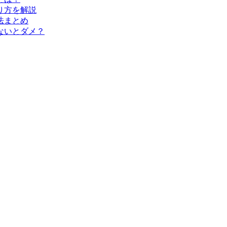
り方を解説
法まとめ
ないとダメ？