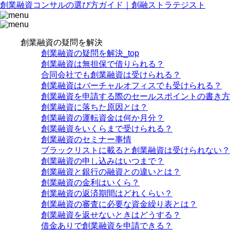
創業融資コンサルの選び方ガイド｜創融ストラテジスト
創業融資の疑問を解決
創業融資の疑問を解決_top
創業融資は無担保で借りられる？
合同会社でも創業融資は受けられる？
創業融資はバーチャルオフィスでも受けられる？
創業融資を申請する際のセールスポイントの書き方
創業融資に落ちた原因とは？
創業融資の運転資金は何か月分？
創業融資をいくらまで受けられる？
創業融資のセミナー事情
ブラックリストに載ると創業融資は受けられない？
創業融資の申し込みはいつまで？
創業融資と銀行の融資との違いとは？
創業融資の金利はいくら？
創業融資の返済期間はどれくらい？
創業融資の審査に必要な資金繰り表とは？
創業融資を返せないときはどうする？
借金ありで創業融資を申請できる？