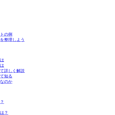
トの例
を整理しよう
は
は
て詳しく解説
て知る
なのか
？
は？