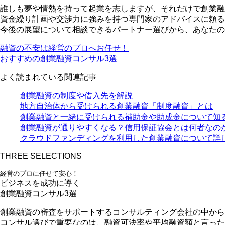
誰しも夢や情熱を持って起業を志しますが、それだけで創業融
資金繰り計画や交渉力に強みを持つ専門家のアドバイスに頼る
今後の展望について相談できる
パートナー選びから、あなたの
融資の不安は経営のプロへお任せ！
おすすめの創業融資コンサル3選
よく読まれている関連記事
創業融資の制度や借入先を解説
地方自治体から受けられる創業融資「制度融資」とは
創業融資と一緒に受けられる補助金や助成金について知
創業融資が通りやすくなる？信用保証協会とは何者なの
クラウドファンディングを利用した創業融資について詳
THREE SELECTIONS
経営のプロに任せて安心！
ビジネスを成功に導く
創業融資コンサル3選
創業融資の審査をサポートするコンサルティング会社の中から
コンサル選びで重要なのは、融資可決率や平均融資額と言った