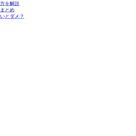
方を解説
まとめ
いとダメ？