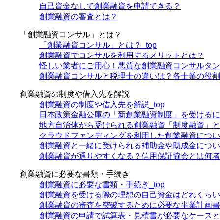
自己資金なしで創業融資を申請できる？
創業融資の審査とは？
「創業融資コンサル」とは？
「創業融資コンサル」とは？_top
創業融資でコンサルを利用するメリットとは？
怪しい業者にご用心！悪質な創業融資コンサルタン
創業融資コンサルと税理士の違いは？各士業の役割
創業融資の制度や借入先を解説
創業融資の制度や借入先を解説_top
日本政策金融公庫の「新創業融資制度」を受けるに
地方自治体から受けられる創業融資「制度融資」と
クラウドファンディングを利用した創業融資につい
創業融資と一緒に受けられる補助金や助成金につい
創業融資が通りやすくなる？信用保証協会とは何者
創業融資に必要な書類・手続き
創業融資に必要な書類・手続き_top
創業融資を受ける際の理想の自己資金はどれくらい
創業融資の審査を突破するために必要な事業計画書
創業融資の申請で試算表・見積書が必要なケースと