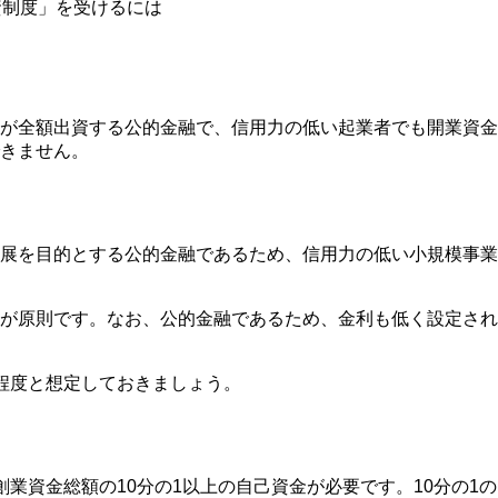
資制度」を受けるには
が全額出資する公的金融で、
信用力の低い起業者でも開業資金
きません。
展を目的とする公的金融
であるため、
信用力の低い小規模事業
が原則
です。なお、公的金融であるため、
金利も低く設定
され
程度
と想定しておきましょう。
創業資金総額の10分の1以上の自己資金が必要
です。10分の1の