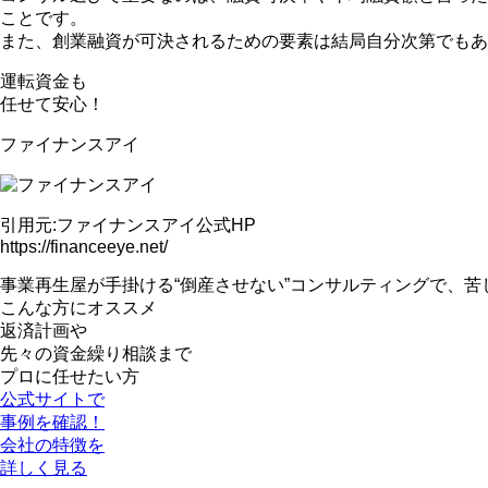
こと
です。
また、創業融資が可決されるための要素は結局自分次第でもあ
運転資金も
任せて安心！
ファイナンスアイ
引用元:ファイナンスアイ公式HP
https://financeeye.net/
事業再生屋が手掛ける
“倒産させない”コンサルティング
で、苦
こんな方にオススメ
返済計画や
先々の資金繰り相談まで
プロに任せたい方
公式サイトで
事例を確認！
会社の特徴を
詳しく見る