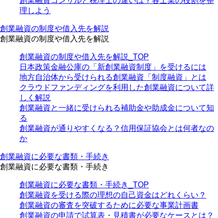
創業融資コンサルと税理士の違いは？各士業の役割を整
理しよう
創業融資の制度や借入先を解説
創業融資の制度や借入先を解説
創業融資の制度や借入先を解説_TOP
日本政策金融公庫の「新創業融資制度」を受けるには
地方自治体から受けられる創業融資「制度融資」とは
クラウドファンディングを利用した創業融資について詳
しく解説
創業融資と一緒に受けられる補助金や助成金について知
る
創業融資が通りやすくなる？信用保証協会とは何者なの
か
創業融資に必要な書類・手続き
創業融資に必要な書類・手続き
創業融資に必要な書類・手続き_TOP
創業融資を受ける際の理想の自己資金はどれくらい？
創業融資の審査を突破するために必要な事業計画書
創業融資の申請で試算表・見積書が必要なケースとは？