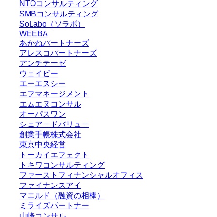
NTOコンサルティング
SMBコンサルティング
SoLabo（ソラボ）
WEEBA
あかねパートナーズ
アレスコパートナーズ
アンチテーゼ
ウェイビー
エーエスシー
エフマネージメント
エムエヌコンサル
オーパスワン
シェアードバリュー
創業手帳株式会社
東京中央経営
トーカイエフェクト
トキワコンサルティング
ファーストフィナンシャルオフィス
ファイナンスアイ
マエルド（融資の相棒）
ミライズパートナー
山崎コンサル