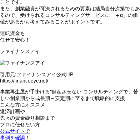
こと
です。
また、創業融資が可決されるための要素は結局自分次第でもあ
るので、
受けられるコンサルティングサービスに「＋α」の価
値があるか
も考えてみることがポイントです。
運転資金も
任せて安心！
ファイナンスアイ
引用元:ファイナンスアイ公式HP
https://financeeye.net/
事業再生屋が手掛ける
“倒産させない”コンサルティング
で、苦
しい創業期から成長期～安定期に至るまで戦略的に支援
こんな方にオススメ
返済計画や
先々の資金繰り相談まで
プロに任せたい方
公式サイトで
事例を確認！