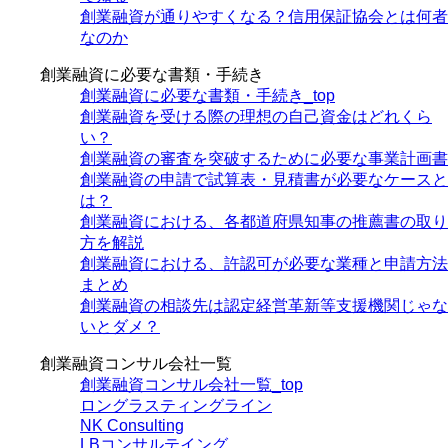
創業融資が通りやすくなる？信用保証協会とは何者
なのか
創業融資に必要な書類・手続き
創業融資に必要な書類・手続き_top
創業融資を受ける際の理想の自己資金はどれくら
い？
創業融資の審査を突破するために必要な事業計画書
創業融資の申請で試算表・見積書が必要なケースと
は？
創業融資における、各都道府県知事の推薦書の取り
方を解説
創業融資における、許認可が必要な業種と申請方法
まとめ
創業融資の相談先は認定経営革新等支援機関じゃな
いとダメ？
創業融資コンサル会社一覧
創業融資コンサル会社一覧_top
ロングラスティングライン
NK Consulting
LBコンサルテイング