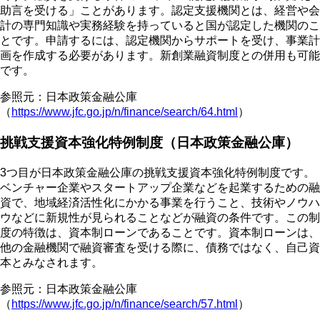
助言を受ける」ことがあります。認定支援機関とは、経営や会
計の専門知識や実務経験を持っていると国が認定した機関のこ
とです。申請するには、認定機関からサポートを受け、事業計
画を作成する必要があります。新創業融資制度との併用も可能
です。
参照元：日本政策金融公庫
（
https://www.jfc.go.jp/n/finance/search/64.html
）
挑戦支援資本強化特例制度（日本政策金融公庫）
3つ目が日本政策金融公庫の挑戦支援資本強化特例制度です。
ベンチャー企業やスタートアップ企業などを起業するための融
資で、地域経済活性化にかかる事業を行うこと、技術やノウハ
ウなどに新規性が見られることなどが融資の条件です。この制
度の特徴は、資本制ローンであることです。資本制ローンは、
他の金融機関で融資審査を受ける際に、債務ではなく、自己資
本とみなされます。
参照元：日本政策金融公庫
（
https://www.jfc.go.jp/n/finance/search/57.html
）