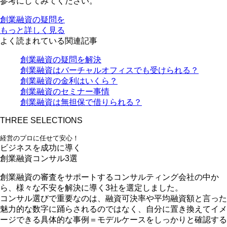
参考にしてみてください。
創業融資の疑問を
もっと詳しく見る
よく読まれている関連記事
創業融資の疑問を解決
創業融資はバーチャルオフィスでも受けられる？
創業融資の金利はいくら？
創業融資のセミナー事情
創業融資は無担保で借りられる？
THREE SELECTIONS
経営のプロに任せて安心！
ビジネスを成功に導く
創業融資コンサル3選
創業融資の審査をサポートするコンサルティング会社の中か
ら、様々な不安を解決に導く3社を選定しました。
コンサル選びで重要なのは、融資可決率や平均融資額と言った
魅力的な数字に踊らされるのではなく、自分に置き換えてイメ
ージできる
具体的な事例＝モデルケースをしっかりと確認する