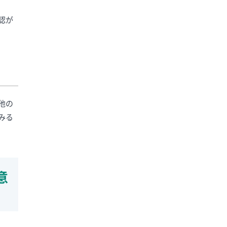
認が
他の
みる
意