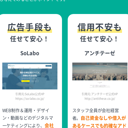
広告手段も
信用不安も
任せて安心！
任せて安心！
SoLabo
アンチテーゼ
引用元:SoLabo公式HP
引用元:アンチテーゼ公式HP
https://so-labo.co.jp/
http://antithese.co.jp/
WEB制作＆運用・デザイ
スタッフ全員が会社経営
自己資金なしや借入が
ン・動画などのデジタルマ
者。
会社
あるケースでも的確なアド
ーケティングにより、