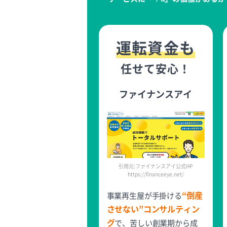
運転資金も
任せて安心！
ファイナンスアイ
引用元:ファイナンスアイ公式HP
https://financeeye.net/
“倒産
事業再生屋が手掛ける
させない”コンサルティン
グ
で、苦しい創業期から成