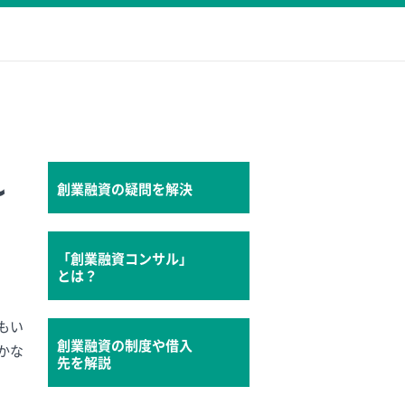
れ
創業融資の疑問を解決
「創業融資コンサル」
とは？
もい
創業融資の制度や借入
かな
先を解説